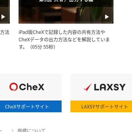
方法
iPad版CheXで記録した内容の共有方法や
CheXデータの出力方法などを解説していま
す。（05分 55秒）
CheX
サポートサイト
LAXSY
サポートサイト
ー
商標について