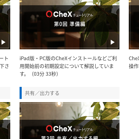
ート
iPad版・PC版のCheXインストールなどご利
Ch
下さ
用開始前の初期設定について解説していま
操作
す。（03分 33秒）
共有／出力する