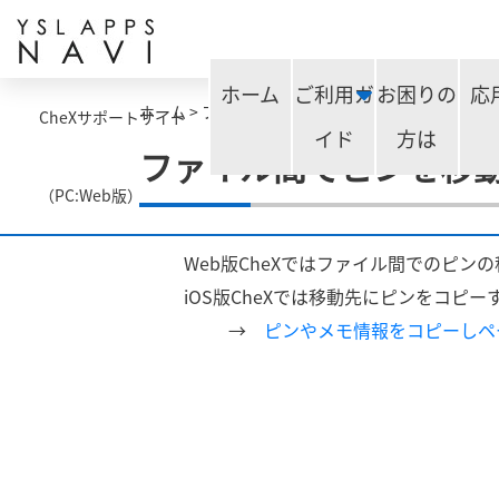
ホーム
ご利用ガ
お困りの
応
ホーム
>
ファイル間でピンを移動したい場合は
CheXサポートサイト
イド
方は
ファイル間でピンを移
（PC:Web版）
Web版CheXではファイル間でのピン
iOS版CheXでは移動先にピンをコピ
→
ピンやメモ情報をコピーしペ